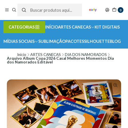
0
CATEGORIAS
INÍCIO
ARTES CANECAS
KIT DIGITAIS
MÍDIAS SOCIAIS
SUBLIMAÇÃO
PACOTES
SILHOUETTE
BLOG
Início
ARTES CANECAS
DIA DOS NAMORADOS
Arquivo Album Copa 2026 Casal Melhores Momentos Dia
dos Namorados Editável