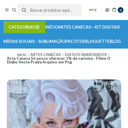
0
CATEGORIAS
INÍCIO
ARTES CANECAS
KIT DIGITAIS
MÍDIAS SOCIAIS
SUBLIMAÇÃO
PACOTES
SILHOUETTE
BLOG
Início
ARTES CANECAS
DIA DOS NAMORADOS
Arte Caneca Só posso oferecer 1% de carisma - Filme O
Diabo Veste Prada Arquivo em Png