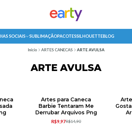
DIAS SOCIAIS
SUBLIMAÇÃO
PACOTES
SILHOUETTE
BLOG
Início
ARTES CANECAS
ARTE AVULSA
ARTE AVULSA
aneca
Artes para Caneca
Art
-33% de desconto
rsada
Barbie Tentaram Me
Gosta
Png
Derrubar Arquivos Png
Ar
R$9,97
R$14,90