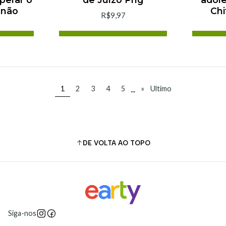
 não
Chi
R$9,97
arrinho
Adicionar ao Carrinho
Adi
ra
Comprar agora
C
...
1
2
3
4
5
»
Ultimo
DE VOLTA AO TOPO
Siga-nos