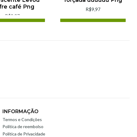
fre café Png
R$9,97
R$9,97
cionar ao Carrinho
Adicionar ao Carrinho
omprar agora
Comprar agora
INFORMAÇÃO
Termos e Condições
Politica de reembolso
Política de Privacidade