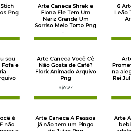
Stich
Arte Caneca Shrek e
6 Ar
vos Png
Fiona Ele Tem Um
Leão 
Nariz Grande Um
Ar
Sorriso Meio Torto Png
R$9,97
arrinho
Adicionar ao Carrinho
Adi
ra
Comprar agora
C
Eu sou
Arte Caneca Você Cê
Art
 Fofa e
Não Gosta de Café?
Promet
ria
Flork Animado Arquivo
na aleg
rquivo
Png
Rei Ju
R$9,97
arrinho
Adicionar ao Carrinho
Adi
ra
Comprar agora
C
Você é
Arte Caneca A Pessoa
Arte 
 E não
já não tem um Pingo
bebi
perar o
de Juízo Png
adol