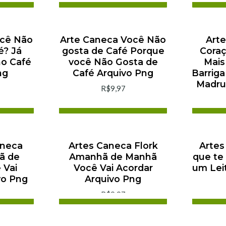
arrinho
Adicionar ao Carrinho
Adi
ra
Comprar agora
C
ocê Não
Arte Caneca Você Não
Art
é? Já
gosta de Café Porque
Coraç
no Café
você Não Gosta de
Mais
ng
Café Arquivo Png
Barriga
Madru
R$9,97
arrinho
Adicionar ao Carrinho
Adi
ra
Comprar agora
C
aneca
Artes Caneca Flork
Arte
ã de
Amanhã de Manhã
que te 
 Vai
Você Vai Acordar
um Lei
vo Png
Arquivo Png
R$9,97
arrinho
Adicionar ao Carrinho
Adi
ra
Comprar agora
C