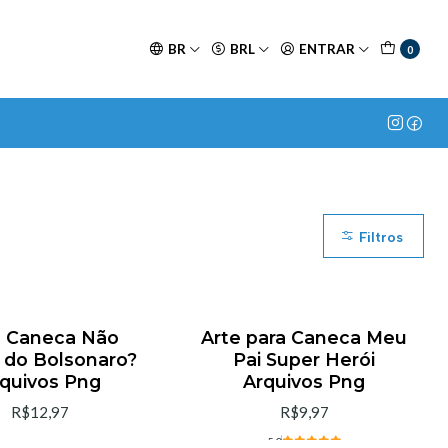
BR
BRL
ENTRAR
0
Filtros
e Caneca Não
Arte para Caneca Meu
 do Bolsonaro?
Pai Super Herói
quivos Png
Arquivos Png
R$12,97
R$9,97
5.0