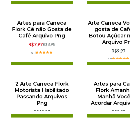
Adicionar ao Carrinho
Adicionar ao C
Comprar agora
Comprar ago
Artes para Caneca
Arte Caneca V
-11% de desconto
Flork Cê não Gosta de
gosta de Caf
Café Arquivo Png
Botou Açúcar 
Arquivo P
R$7,97
R$8,98
R$9,97
5.0
5.0
Adicionar ao Carrinho
Adicionar ao C
Comprar agora
Comprar ago
2 Arte Caneca Flork
Artes para C
Motorista Habilitado
Flork Amanh
Passando Arquivos
Manhã Você
Png
Acordar Arqui
R$12,97
R$9,97
Adicionar ao Carrinho
Adicionar ao C
Comprar agora
Comprar ago