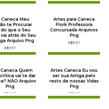
cionar ao Carrinho
Adicionar ao Carrinho
omprar agora
Comprar agora
e Caneca Meu
Artes para Caneca
ão te Procurar
Flork Professora
 do que o Seu
Concursada Arquivos
 vai atrás do Seu
Png
ga Arquivo Png
R$9,97
R$9,97
cionar ao Carrinho
Adicionar ao Carrinho
omprar agora
Comprar agora
s Caneca Quem
Artes Caneca Eu vou
crítica vai te dar
ser sua Amiga pelo
te? NÂO Arquivo
resto de nossas Vidas
Png
Png
R$9,97
R$9,97
cionar ao Carrinho
Adicionar ao Carrinho
omprar agora
Comprar agora