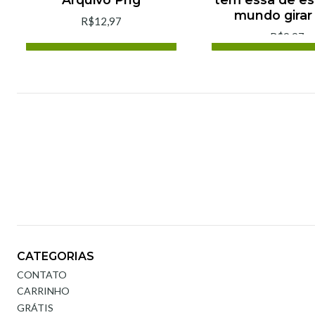
mundo girar
R$12,97
R$9,97
Adicionar ao Carrinho
Adicionar ao C
Comprar agora
Comprar ago
CATEGORIAS
CONTATO
CARRINHO
GRÁTIS