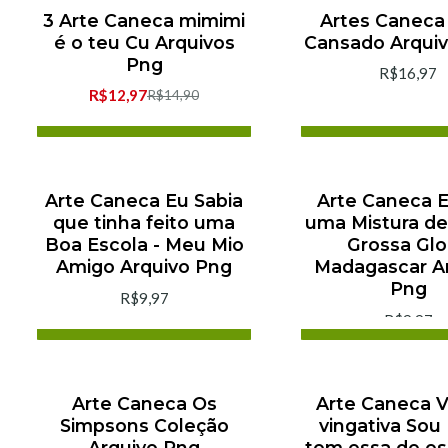
3 Arte Caneca mimimi
Artes Caneca 
-13% de desconto
é o teu Cu Arquivos
Cansado Arqui
Png
R$16,97
R$12,97
R$14,90
Adicionar ao Carrinho
Adicionar ao C
Comprar agora
Comprar ago
Arte Caneca Eu Sabia
Arte Caneca 
que tinha feito uma
uma Mistura de
Boa Escola - Meu Mio
Grossa Glo
Amigo Arquivo Png
Madagascar A
Png
R$9,97
R$9,97
Adicionar ao Carrinho
Adicionar ao C
Comprar agora
Comprar ago
Arte Caneca Os
Arte Caneca 
Simpsons Coleção
vingativa Sou
Arquivo Png
tem essa de es