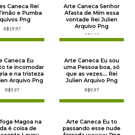
tes Caneca Rei
Arte Caneca Senhor
Timão e Pumba
Afasta de Mim essa
quivos Png
vontade Rei Julien
Arquivo Png
R$19,97
R$9,97
cionar ao Carrinho
Adicionar ao Carrinho
omprar agora
Comprar agora
e Caneca Eu
Arte Caneca Eu sou
o te incomodar
uma Pessoa boa, só
ria e na tristeza
que as vezes... Rei
lien Arquivo Png
Julien Arquivo Png
R$9,97
R$9,97
cionar ao Carrinho
Adicionar ao Carrinho
omprar agora
Comprar agora
Afoga Magoa na
Arte Caneca Eu to
da é coisa de
passando esse nude
escente Levou
forçada uuuuuu Png