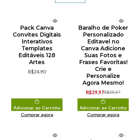
Pack Canva
Baralho de Poker
-25% de desconto
Convites Digitais
Personalizado
Interativos
Editavel no
Templates
Canva Adicione
Editáveis 128
Suas Fotos e
Artes
Frases Favoritas!
Crie e
R$24,90
Personalize
Agora Mesmo!
R$29,97
R$39,97
Adicionar ao Carrinho
Adicionar ao Carrinho
Comprar agora
Comprar agora