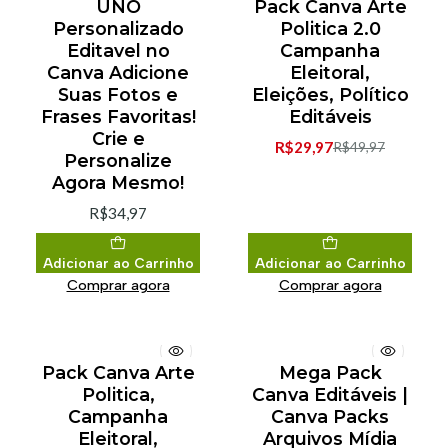
UNO
Pack Canva Arte
-40% de desconto
Personalizado
Politica 2.0
Editavel no
Campanha
Canva Adicione
Eleitoral,
Suas Fotos e
Eleições, Político
Frases Favoritas!
Editáveis
Crie e
R$29,97
R$49,97
Personalize
Agora Mesmo!
R$34,97
Adicionar ao Carrinho
Adicionar ao Carrinho
Comprar agora
Comprar agora
Pack Canva Arte
Mega Pack
-40% de desconto
Politica,
Canva Editáveis |
Campanha
Canva Packs
Eleitoral,
Arquivos Mídia