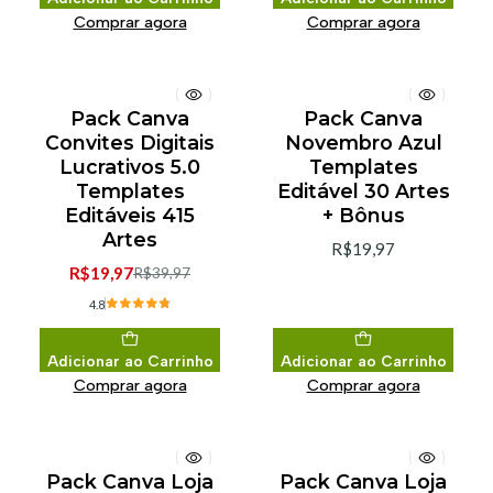
Comprar agora
Comprar agora
Pack Canva
Pack Canva
-50% de desconto
Convites Digitais
Novembro Azul
Lucrativos 5.0
Templates
Templates
Editável 30 Artes
Editáveis 415
+ Bônus
Artes
R$19,97
R$19,97
R$39,97
4.8
Adicionar ao Carrinho
Adicionar ao Carrinho
Comprar agora
Comprar agora
Pack Canva Loja
Pack Canva Loja