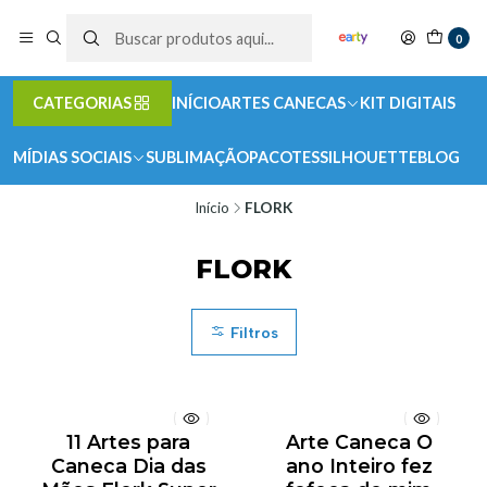
0
CATEGORIAS
INÍCIO
ARTES CANECAS
KIT DIGITAIS
MÍDIAS SOCIAIS
SUBLIMAÇÃO
PACOTES
SILHOUETTE
BLOG
Início
FLORK
FLORK
Filtros
11 Artes para
Arte Caneca O
Caneca Dia das
ano Inteiro fez