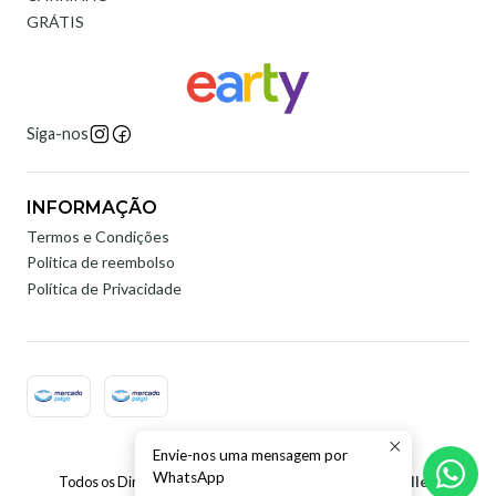
GRÁTIS
Siga-nos
INFORMAÇÃO
Termos e Condições
Politica de reembolso
Política de Privacidade
Envie-nos uma mensagem por
2026 Earty Digital.
WhatsApp
Todos os Direitos Reservados.
Com tecnologia Jumpseller
.