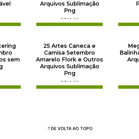
ável
Arquivos Sublimação
P
Png
R$19,97
arrinho
Adicionar ao Carrinho
Adi
ra
Comprar agora
C
tering
25 Artes Caneca e
Meg
mbro
Camisa Setembro
Balinh
vos sem
Amarelo Flork e Outros
Arq
g
Arquivos Sublimação
Png
R$19,97
arrinho
Adicionar ao Carrinho
Adi
ra
Comprar agora
C
DE VOLTA AO TOPO