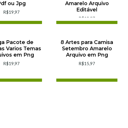
df ou Jpg
Amarelo Arquivo
Editável
R$19,97
R$19,97
cionar ao Carrinho
Adicionar ao Carrinho
omprar agora
Comprar agora
a Pacote de
8 Artes para Camisa
as Varios Temas
Setembro Amarelo
uivos em Png
Arquivo em Png
R$19,97
R$15,97
cionar ao Carrinho
Adicionar ao Carrinho
omprar agora
Comprar agora