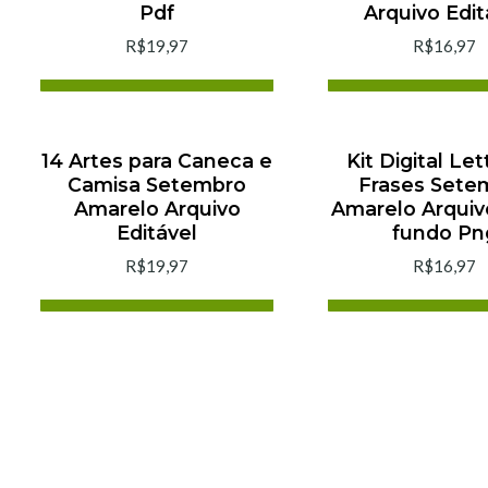
Pdf
Arquivo Edit
R$19,97
R$16,97
Adicionar ao Carrinho
Adicionar ao C
Comprar agora
Comprar ago
14 Artes para Caneca e
Kit Digital Let
Camisa Setembro
Frases Sete
Amarelo Arquivo
Amarelo Arqui
Editável
fundo Pn
R$19,97
R$16,97
Adicionar ao Carrinho
Adicionar ao C
Comprar agora
Comprar ago