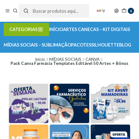
0
CATEGORIAS
INÍCIO
ARTES CANECAS
KIT DIGITAIS
MÍDIAS SOCIAIS
SUBLIMAÇÃO
PACOTES
SILHOUETTE
BLOG
Início
MÍDIAS SOCIAIS
CANVA
Pack Canva Farmácia Templates Editável 50 Artes + Bônus