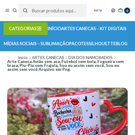
0
CATEGORIAS
INÍCIO
ARTES CANECAS
KIT DIGITAIS
MÍDIAS SOCIAIS
SUBLIMAÇÃO
PACOTES
SILHOUETTE
BLOG
Início
ARTES CANECAS
DIA DOS NAMORADOS
Arte Caneca Avião sem asa, Futebol sem bola, Fogueira sem
brasa, Piu-Piu sem Frajola, Sou eu assim sem você, Sou eu
assim sem você Arquivo em Png