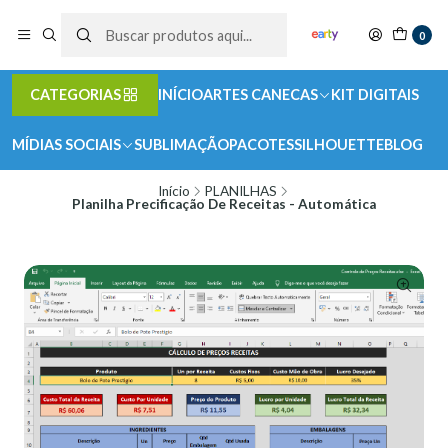
0
CATEGORIAS
INÍCIO
ARTES CANECAS
KIT DIGITAIS
MÍDIAS SOCIAIS
SUBLIMAÇÃO
PACOTES
SILHOUETTE
BLOG
Início
PLANILHAS
Planilha Precificação De Receitas - Automática