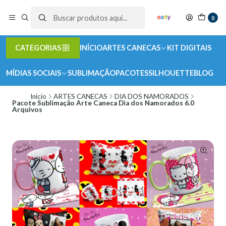
0
CATEGORIAS
INÍCIO
ARTES CANECAS
KIT DIGITAIS
MÍDIAS SOCIAIS
SUBLIMAÇÃO
PACOTES
SILHOUETTE
BLOG
Início
ARTES CANECAS
DIA DOS NAMORADOS
Pacote Sublimação Arte Caneca Dia dos Namorados 6.0
Arquivos