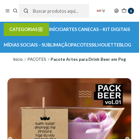
0
CATEGORIAS
INÍCIO
ARTES CANECAS
KIT DIGITAIS
MÍDIAS SOCIAIS
SUBLIMAÇÃO
PACOTES
SILHOUETTE
BLOG
Início
PACOTES
Pacote Artes para Drink Beer em Png