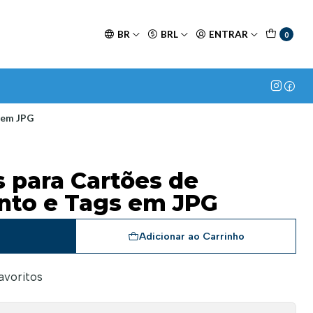
BR
BRL
ENTRAR
0
 em JPG
s para Cartões de
nto e Tags em JPG
a
Adicionar ao Carrinho
favoritos