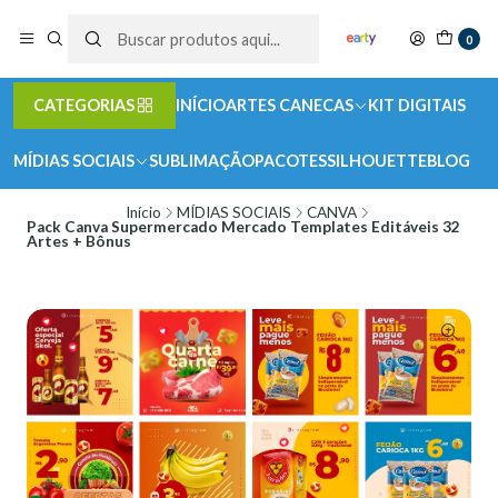
0
CATEGORIAS
INÍCIO
ARTES CANECAS
KIT DIGITAIS
MÍDIAS SOCIAIS
SUBLIMAÇÃO
PACOTES
SILHOUETTE
BLOG
Início
MÍDIAS SOCIAIS
CANVA
Pack Canva Supermercado Mercado Templates Editáveis 32
Artes + Bônus