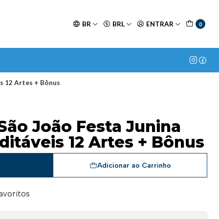
BR
BRL
ENTRAR
0
s 12 Artes + Bônus
São João Festa Junina
itáveis 12 Artes + Bônus
a
Adicionar ao Carrinho
favoritos