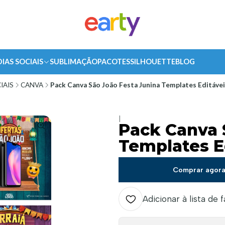
DIAS SOCIAIS
SUBLIMAÇÃO
PACOTES
SILHOUETTE
BLOG
IAIS
CANVA
Pack Canva São João Festa Junina Templates Editávei
|
Pack Canva 
Templates Ed
Comprar agor
Adicionar à lista de 