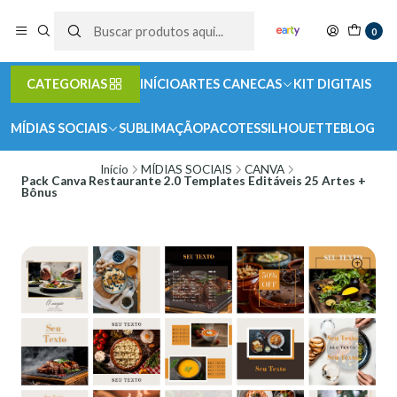
0
CATEGORIAS
INÍCIO
ARTES CANECAS
KIT DIGITAIS
MÍDIAS SOCIAIS
SUBLIMAÇÃO
PACOTES
SILHOUETTE
BLOG
Início
MÍDIAS SOCIAIS
CANVA
Pack Canva Restaurante 2.0 Templates Editáveis 25 Artes +
Bônus