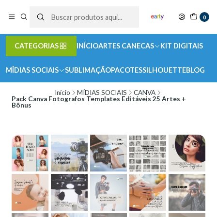
0
CATEGORIAS
INÍCIO
ARTES CANECAS
KIT DIGITAIS
MÍDIAS SOCIAIS
SUBLIMAÇÃO
PACOTES
SILHOUETTE
BLOG
Início
MÍDIAS SOCIAIS
CANVA
Pack Canva Fotografos Templates Editáveis 25 Artes +
Bônus