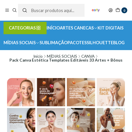
0
CATEGORIAS
INÍCIO
ARTES CANECAS
KIT DIGITAIS
MÍDIAS SOCIAIS
SUBLIMAÇÃO
PACOTES
SILHOUETTE
BLOG
Início
MÍDIAS SOCIAIS
CANVA
Pack Canva Estética Templates Editáveis 33 Artes + Bônus