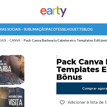
DIAS SOCIAIS
SUBLIMAÇÃO
PACOTES
SILHOUETTE
BLOG
IAIS
CANVA
Pack Canva Barbearia Cabelereiro Templates Editávei
|
Pack Canva 
Templates Ed
Bônus
Comprar agor
Adicionar à lista de 