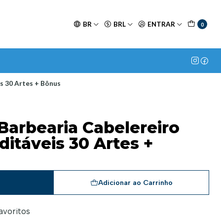
BR
BRL
ENTRAR
0
s 30 Artes + Bônus
Barbearia Cabelereiro
itáveis 30 Artes +
a
Adicionar ao Carrinho
favoritos