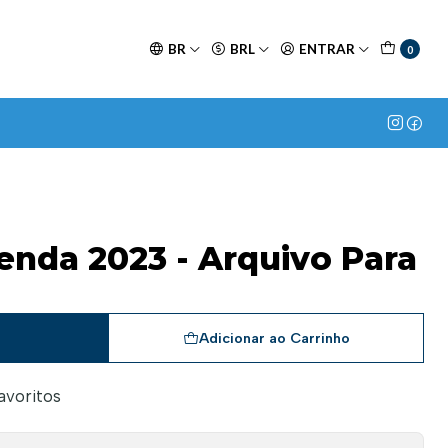
BR
BRL
ENTRAR
0
enda 2023 - Arquivo Para
a
Adicionar ao Carrinho
favoritos