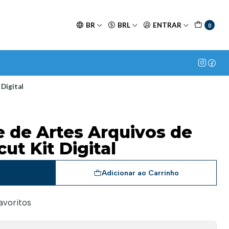
BR
BRL
ENTRAR
0
Digital
 de Artes Arquivos de
ut Kit Digital
a
Adicionar ao Carrinho
favoritos