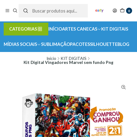
0
CATEGORIAS
INÍCIO
ARTES CANECAS
KIT DIGITAIS
MÍDIAS SOCIAIS
SUBLIMAÇÃO
PACOTES
SILHOUETTE
BLOG
Início
KIT DIGITAIS
Kit Digital Vingadores Marvel sem fundo Png