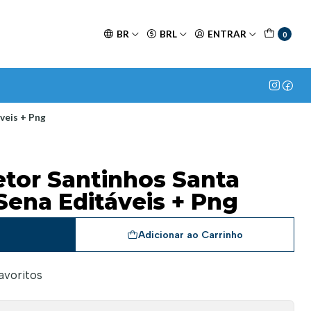
BR
BRL
ENTRAR
0
áveis + Png
Vetor Santinhos Santa
Sena Editáveis + Png
a
Adicionar ao Carrinho
favoritos