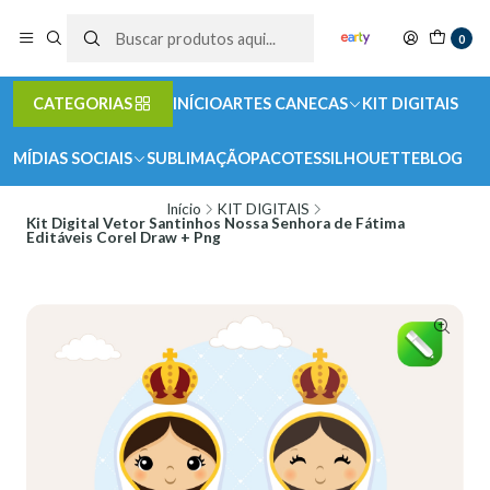
0
CATEGORIAS
INÍCIO
ARTES CANECAS
KIT DIGITAIS
MÍDIAS SOCIAIS
SUBLIMAÇÃO
PACOTES
SILHOUETTE
BLOG
Início
KIT DIGITAIS
Kit Digital Vetor Santinhos Nossa Senhora de Fátima
Editáveis Corel Draw + Png