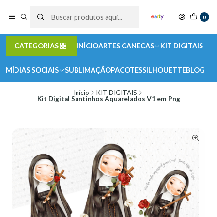
0
CATEGORIAS
INÍCIO
ARTES CANECAS
KIT DIGITAIS
MÍDIAS SOCIAIS
SUBLIMAÇÃO
PACOTES
SILHOUETTE
BLOG
Início
KIT DIGITAIS
Kit Digital Santinhos Aquarelados V1 em Png