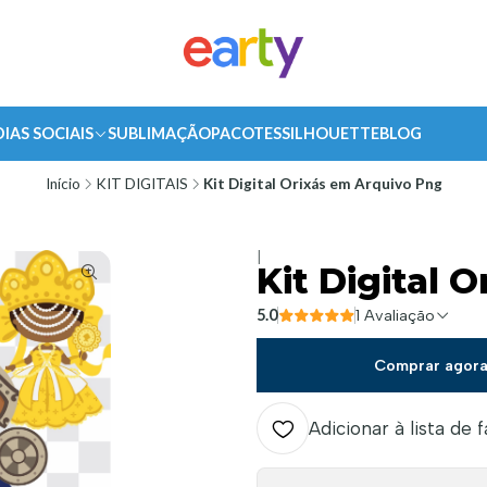
DIAS SOCIAIS
SUBLIMAÇÃO
PACOTES
SILHOUETTE
BLOG
Início
KIT DIGITAIS
Kit Digital Orixás em Arquivo Png
|
Kit Digital 
5.0
1 Avaliação
Comprar agor
Adicionar à lista de 