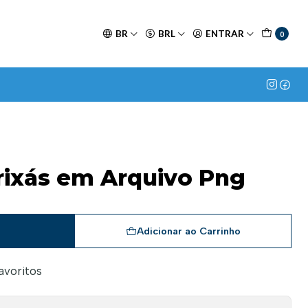
BR
BRL
ENTRAR
0
Orixás em Arquivo Png
a
Adicionar ao Carrinho
favoritos