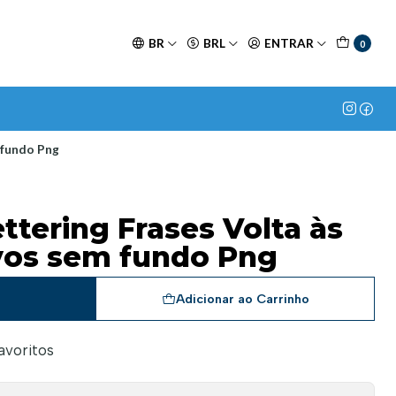
BR
BRL
ENTRAR
0
m fundo Png
ettering Frases Volta às
vos sem fundo Png
a
Adicionar ao Carrinho
favoritos