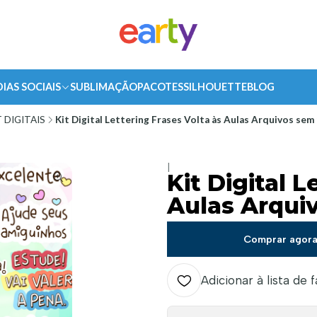
DIAS SOCIAIS
SUBLIMAÇÃO
PACOTES
SILHOUETTE
BLOG
T DIGITAIS
Kit Digital Lettering Frases Volta às Aulas Arquivos se
|
Kit Digital L
Aulas Arqui
Comprar agor
Adicionar à lista de 