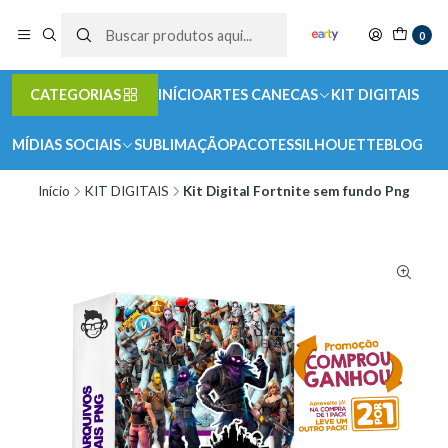
0
CATEGORIAS
INÍCIO
ARTES CANECAS
KIT DIGITAIS
MÍDIAS SOCIAIS
SUBLIMAÇÃO
PACOTES
SILHOUETTE
BLOG
Início
KIT DIGITAIS
Kit Digital Fortnite sem fundo Png