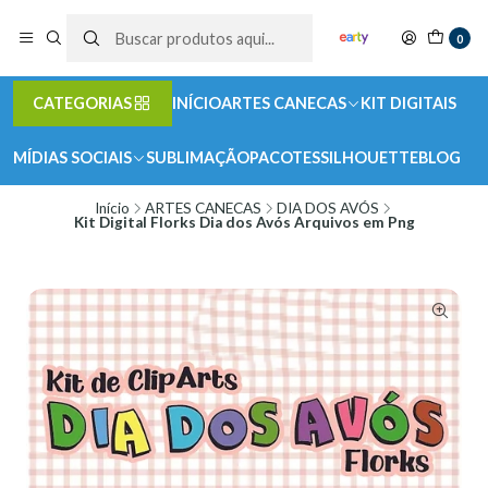
0
CATEGORIAS
INÍCIO
ARTES CANECAS
KIT DIGITAIS
MÍDIAS SOCIAIS
SUBLIMAÇÃO
PACOTES
SILHOUETTE
BLOG
Início
ARTES CANECAS
DIA DOS AVÓS
Kit Digital Florks Dia dos Avós Arquivos em Png