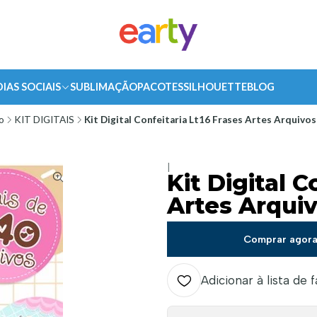
DIAS SOCIAIS
SUBLIMAÇÃO
PACOTES
SILHOUETTE
BLOG
io
KIT DIGITAIS
Kit Digital Confeitaria Lt16 Frases Artes Arquivo
|
Kit Digital C
Artes Arqui
Comprar agor
Adicionar à lista de 