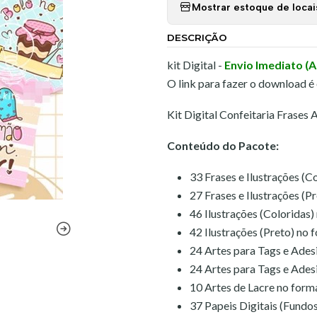
Mostrar estoque de locai
DESCRIÇÃO
kit Digital -
Envio Imediato (
O link para fazer o download é
Kit Digital Confeitaria Frases
Conteúdo do Pacote:
33 Frases e Ilustrações (
27 Frases e Ilustrações (
46 Ilustrações (Coloridas
42 Ilustrações (Preto) no
24 Artes para Tags e Ade
24 Artes para Tags e Ade
10 Artes de Lacre no for
37 Papeis Digitais (Fundo