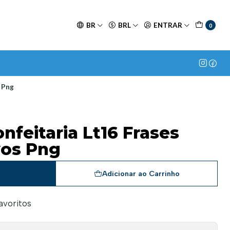
BR
BRL
ENTRAR
0
s Png
onfeitaria Lt16 Frases
vos Png
a
Adicionar ao Carrinho
favoritos