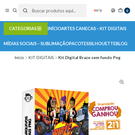
0
CATEGORIAS
INÍCIO
ARTES CANECAS
KIT DIGITAIS
MÍDIAS SOCIAIS
SUBLIMAÇÃO
PACOTES
SILHOUETTE
BLOG
Início
KIT DIGITAIS
Kit Digital Braze sem fundo Png