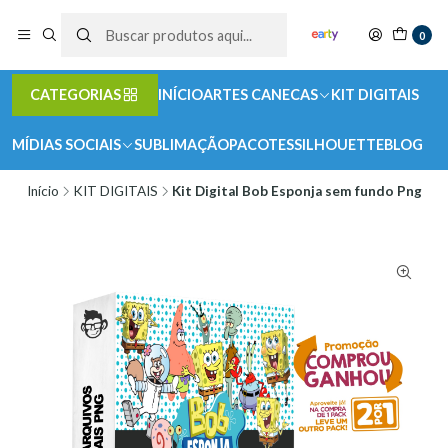
0
CATEGORIAS
INÍCIO
ARTES CANECAS
KIT DIGITAIS
MÍDIAS SOCIAIS
SUBLIMAÇÃO
PACOTES
SILHOUETTE
BLOG
Início
KIT DIGITAIS
Kit Digital Bob Esponja sem fundo Png