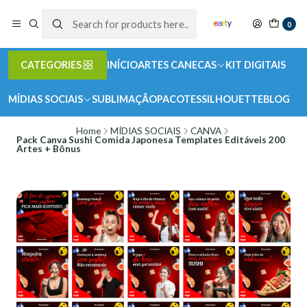
0
CATEGORIES
INÍCIO
ARTES CANECAS
KIT DIGITAIS
MÍDIAS SOCIAIS
SUBLIMAÇÃO
PACOTES
SILHOUETTE
BLOG
Home
MÍDIAS SOCIAIS
CANVA
Pack Canva Sushi Comida Japonesa Templates Editáveis 200
Artes + Bônus