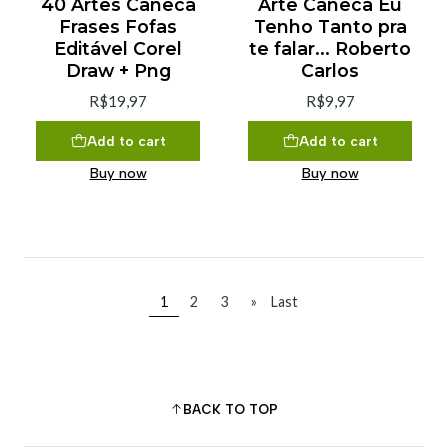
40 Artes Caneca
Arte Caneca Eu
Frases Fofas
Tenho Tanto pra
Editável Corel
te falar... Roberto
Draw + Png
Carlos
R$19,97
R$9,97
Add to cart
Add to cart
Buy now
Buy now
1
2
3
»
Last
BACK TO TOP