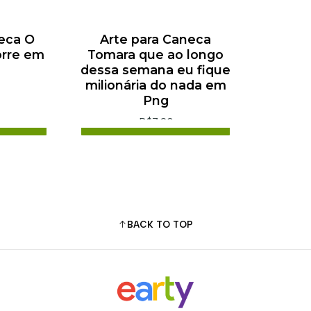
rt
Add to cart
Buy now
eca O
Arte para Caneca
rre em
Tomara que ao longo
dessa semana eu fique
milionária do nada em
Png
R$7,90
rt
Add to cart
Buy now
BACK TO TOP