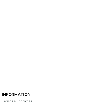
Add to cart
Add to cart
Buy now
Buy now
INFORMATION
Termos e Condições