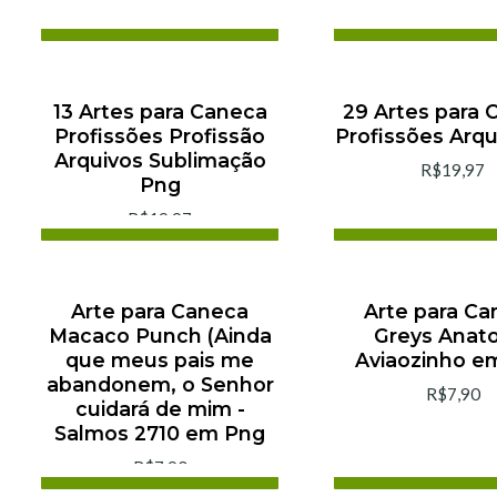
Add to cart
Add to ca
Buy now
Buy now
13 Artes para Caneca
29 Artes para 
Profissões Profissão
Profissões Arqu
Arquivos Sublimação
R$19,97
Png
R$19,97
Add to cart
Add to ca
Buy now
Buy now
Arte para Caneca
Arte para Ca
Macaco Punch (Ainda
Greys Anat
que meus pais me
Aviaozinho e
abandonem, o Senhor
R$7,90
cuidará de mim -
Salmos 2710 em Png
R$7,90