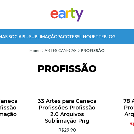
IAS SOCIAIS
SUBLIMAÇÃO
PACOTES
SILHOUETTE
BLOG
Home
ARTES CANECAS
PROFISSÃO
PROFISSÃO
Caneca
33 Artes para Caneca
78 
-33% OF
fissão
Profissões Profissão
Pro
imação
2.0 Arquivos
Arq
Sublimação Png
R
R$29,90