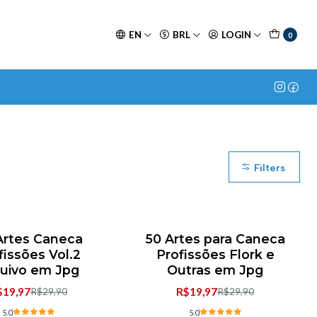
EN
BRL
LOGIN
0
Filters
Artes Caneca
50 Artes para Caneca
F
-33% OFF
fissões Vol.2
Profissões Flork e
uivo em Jpg
Outras em Jpg
$19,97
R$19,97
R$29,90
R$29,90
5.0
5.0