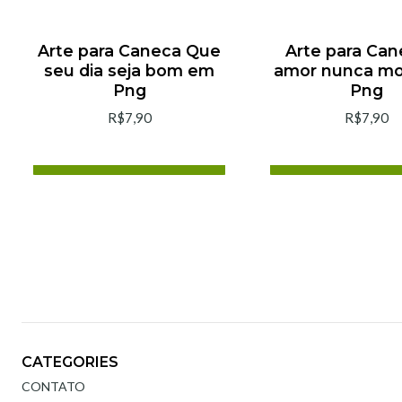
Add to cart
Add to ca
Buy now
Buy now
Arte para Caneca Que
Arte para Can
seu dia seja bom em
amor nunca mo
Png
Png
R$7,90
R$7,90
Add to cart
Add to ca
Buy now
Buy now
CATEGORIES
CONTATO