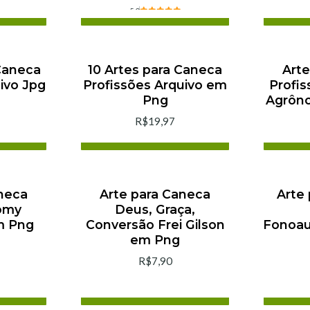
5.0
rt
Add to cart
Buy now
Caneca
10 Artes para Caneca
Arte
ivo Jpg
Profissões Arquivo em
Profi
Png
Agrôn
R$19,97
rt
Add to cart
Buy now
neca
Arte para Caneca
Arte
omy
Deus, Graça,
m Png
Conversão Frei Gilson
Fonoau
em Png
R$7,90