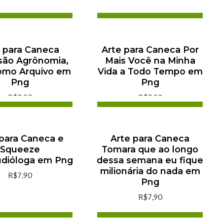
Add to cart
Add to cart
Buy now
Buy now
 para Caneca
Arte para Caneca Por
ssão Agrônomia,
Mais Você na Minha
omo Arquivo em
Vida a Todo Tempo em
Png
Png
R$7,97
R$7,90
Add to cart
Add to cart
Buy now
Buy now
 para Caneca e
Arte para Caneca
Squeeze
Tomara que ao longo
dióloga em Png
dessa semana eu fique
milionária do nada em
R$7,90
Png
R$7,90