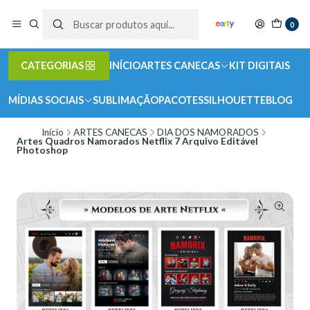
0
CATEGORIAS
INÍCIO
ARTES CANECAS
KIT DIGITAIS
MÍDIAS SOCIAIS
SUBLIMAÇÃO
PACOTES
SILHOUETTE
BLOG
Início
ARTES CANECAS
DIA DOS NAMORADOS
Artes Quadros Namorados Netflix 7 Arquivo Editável
Photoshop