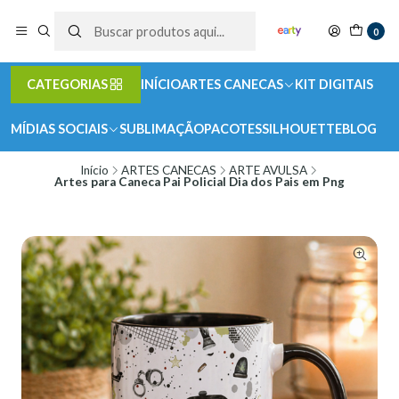
0
CATEGORIAS
INÍCIO
ARTES CANECAS
KIT DIGITAIS
MÍDIAS SOCIAIS
SUBLIMAÇÃO
PACOTES
SILHOUETTE
BLOG
Início
ARTES CANECAS
ARTE AVULSA
Artes para Caneca Pai Policial Dia dos Pais em Png