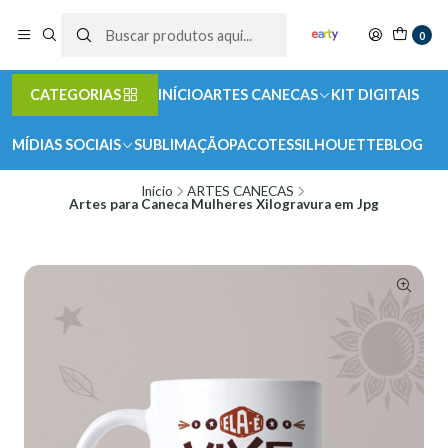
0
CATEGORIAS
INÍCIO
ARTES CANECAS
KIT DIGITAIS
MÍDIAS SOCIAIS
SUBLIMAÇÃO
PACOTES
SILHOUETTE
BLOG
Início
ARTES CANECAS
Artes para Caneca Mulheres Xilogravura em Jpg