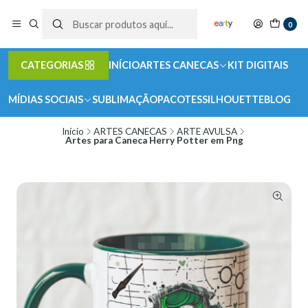
0
CATEGORIAS
INÍCIO
ARTES CANECAS
KIT DIGITAIS
MÍDIAS SOCIAIS
SUBLIMAÇÃO
PACOTES
SILHOUETTE
BLOG
Início
ARTES CANECAS
ARTE AVULSA
Artes para Caneca Herry Potter em Png