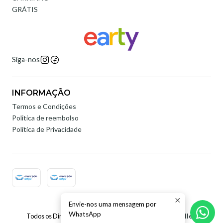
GRÁTIS
Siga-nos
INFORMAÇÃO
Termos e Condições
Politica de reembolso
Política de Privacidade
Envie-nos uma mensagem por
2026 Earty Digital.
WhatsApp
Todos os Direitos Reservados.
Com tecnologia Jumpseller
.