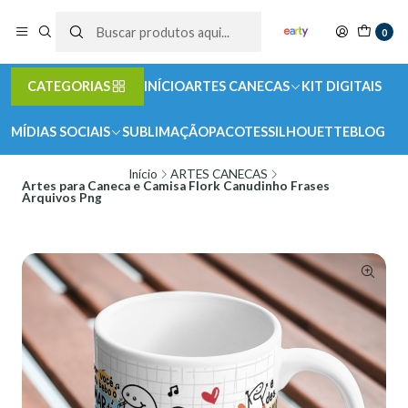
0
CATEGORIAS
INÍCIO
ARTES CANECAS
KIT DIGITAIS
MÍDIAS SOCIAIS
SUBLIMAÇÃO
PACOTES
SILHOUETTE
BLOG
Início
ARTES CANECAS
Artes para Caneca e Camisa Flork Canudinho Frases
Arquivos Png