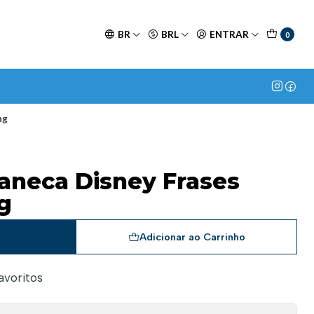
BR
BRL
ENTRAR
0
ng
Caneca Disney Frases
g
a
Adicionar ao Carrinho
favoritos