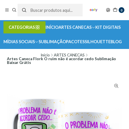
0
CATEGORIAS
INÍCIO
ARTES CANECAS
KIT DIGITAIS
MÍDIAS SOCIAIS
SUBLIMAÇÃO
PACOTES
SILHOUETTE
BLOG
Início
ARTES CANECAS
Artes Caneca Flork O ruim não é acordar cedo Sublimação
Baixar Grátis