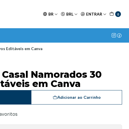
BR
BRL
ENTRAR
0
os Editáveis em Canva
 Casal Namorados 30
itáveis em Canva
a
Adicionar ao Carrinho
favoritos