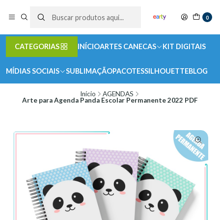
0
CATEGORIAS
INÍCIO
ARTES CANECAS
KIT DIGITAIS
MÍDIAS SOCIAIS
SUBLIMAÇÃO
PACOTES
SILHOUETTE
BLOG
Início
AGENDAS
Arte para Agenda Panda Escolar Permanente 2022 PDF