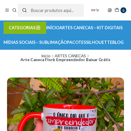
0
CATEGORIAS
INÍCIO
ARTES CANECAS
KIT DIGITAIS
MÍDIAS SOCIAIS
SUBLIMAÇÃO
PACOTES
SILHOUETTE
BLOG
Início
ARTES CANECAS
Arte Caneca Flork Empreendedor Baixar Grátis