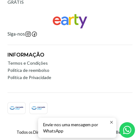
GRÁTIS
Siga-nos
INFORMAÇÃO
Termos e Condições
Politica de reembolso
Política de Privacidade
Envie-nos uma mensagem por
2026 Earty Digital.
WhatsApp
Todos os Direitos Reservados.
Com tecnologia Jumpseller
.