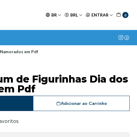
BR
BRL
ENTRAR
0
s Namorados em Pdf
um de Figurinhas Dia dos
em Pdf
a
Adicionar ao Carrinho
favoritos