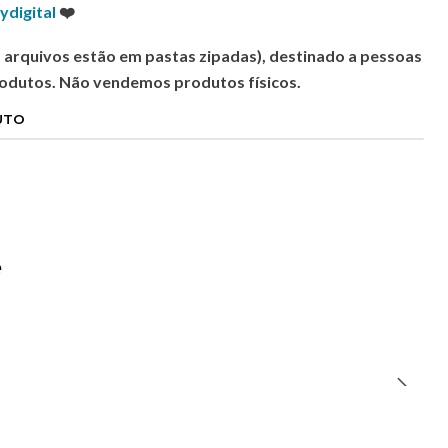
ydigital
❤️
s arquivos estão em pastas zipadas), destinado a pessoas
rodutos. Não vendemos produtos físicos.
UTO
e