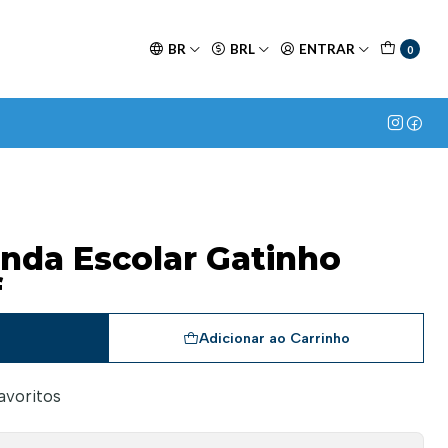
BR
BRL
ENTRAR
0
nda Escolar Gatinho
f
a
Adicionar ao Carrinho
favoritos