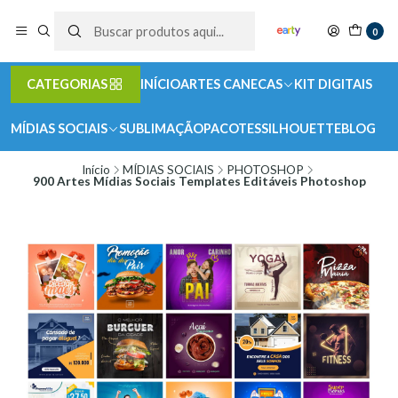
0
CATEGORIAS
INÍCIO
ARTES CANECAS
KIT DIGITAIS
MÍDIAS SOCIAIS
SUBLIMAÇÃO
PACOTES
SILHOUETTE
BLOG
Início
MÍDIAS SOCIAIS
PHOTOSHOP
900 Artes Mídias Sociais Templates Editáveis Photoshop